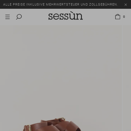
ALLE PREISE INKLUSIVE MEHRWERTSTEUER UND ZOLLGEBÜHREN.
SALE: BIS ZU -50% AUF EINE AUSWAHL AN ARTIKELN.
0
ALLE PREISE INKLUSIVE MEHRWERTSTEUER UND ZOLLGEBÜHREN.