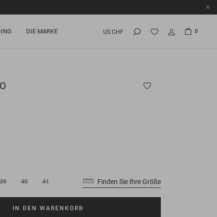
ING
DIE MARKE
0
US CHF
O
Finden Sie Ihre Größe
39
40
41
IN DEN WARENKORB