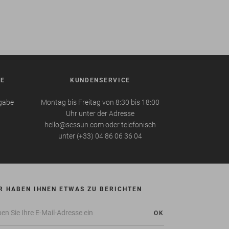
BE
KUNDENSERVICE
kgabe
Montag bis Freitag von 8:30 bis 18:00
Uhr unter der Adresse
hello@sessun.com oder telefonisch
unter (+33) 04 86 06 36 04
R HABEN IHNEN ETWAS ZU BERICHTEN
OK