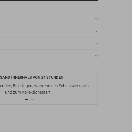
SAND INNERHALB VON 24 STUNDEN
KOSTENLOS
nden, Feiertagen, während des Schlussverkaufs
Bis zu 15 Ta
und zum Kollektionsstart.