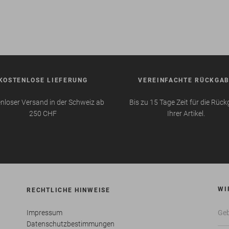
KOSTENLOSE LIEFERUNG
VEREINFACHTE RÜCKGA
nloser Versand in der Schweiz ab
Bis zu 15 Tage Zeit für die Rüc
250 CHF
Ihrer Artikel.
WI
RECHTLICHE HINWEISE
Impressum
Datenschutzbestimmungen