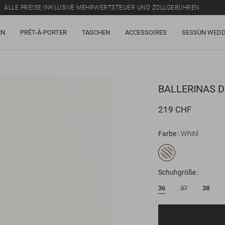
ALLE PREISE INKLUSIVE MEHRWERTSTEUER UND ZOLLGEBÜHREN.
SALE: BIS ZU -50% AUF EINE AUSWAHL AN ARTIKELN.
EN
PRÊT-À-PORTER
TASCHEN
ACCESSOIRES
SESSÙN WEDD
ALLE PREISE INKLUSIVE MEHRWERTSTEUER UND ZOLLGEBÜHREN.
BALLERINAS
D
219 CHF
Farbe
Whitil
Schuhgröße
36
37
38