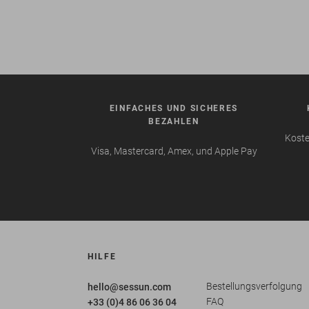
EINFACHES UND SICHERES
BEZAHLEN
Koste
Visa, Mastercard, Amex, und Apple Pay
HILFE
Bestellungsverfolgung
hello@sessun.com
FAQ
+33 (0)4 86 06 36 04