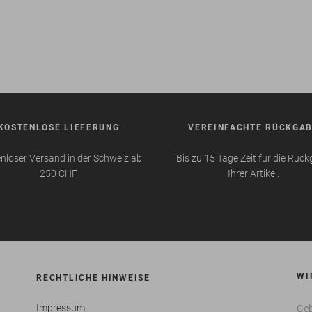
KOSTENLOSE LIEFERUNG
VEREINFACHTE RÜCKGA
nloser Versand in der Schweiz ab
Bis zu 15 Tage Zeit für die Rüc
250 CHF
Ihrer Artikel.
WI
RECHTLICHE HINWEISE
Impressum