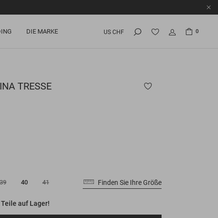
ING
DIE MARKE
0
US CHF
INA TRESSE
Finden Sie Ihre Größe
39
40
41
 Teile auf Lager!