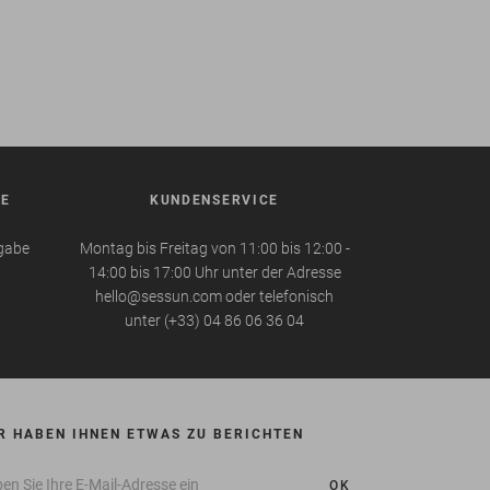
BE
KUNDENSERVICE
kgabe
Montag bis Freitag von 11:00 bis 12:00 -
14:00 bis 17:00 Uhr unter der Adresse
hello@sessun.com oder telefonisch
unter (+33) 04 86 06 36 04
R HABEN IHNEN ETWAS ZU BERICHTEN
OK