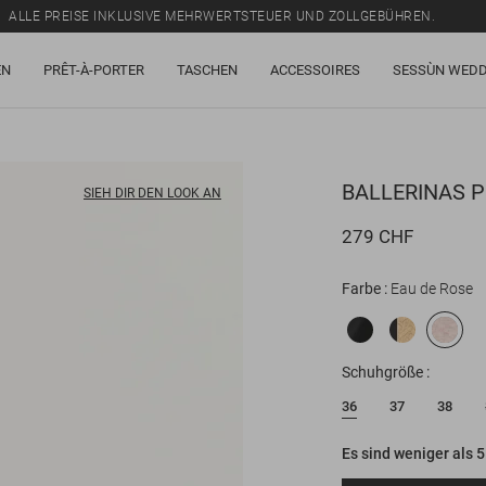
ALLE PREISE INKLUSIVE MEHRWERTSTEUER UND ZOLLGEBÜHREN.
SALE: BIS ZU -50% AUF EINE AUSWAHL AN ARTIKELN.
EN
PRÊT-À-PORTER
TASCHEN
ACCESSOIRES
SESSÙN WEDD
ALLE PREISE INKLUSIVE MEHRWERTSTEUER UND ZOLLGEBÜHREN.
BALLERINAS
P
SIEH DIR DEN LOOK AN
279 CHF
Farbe
Eau de Rose
Schuhgröße
36
37
38
Es sind weniger als 5