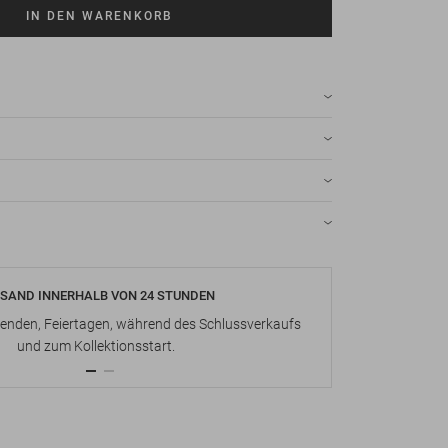
IN DEN WARENKORB
SAND INNERHALB VON 24 STUNDEN
KOSTENLOS
nden, Feiertagen, während des Schlussverkaufs
Bis zu 15 Ta
und zum Kollektionsstart.