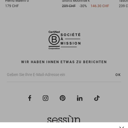
Hemd
Maemi o
Shorts
Moonrise k
Tasch
179 CHF
209 CHF
-30%
146.30 CHF
239 
WIR HABEN IHNEN ETWAS ZU BERICHTEN
OK