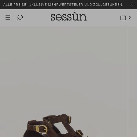
ALLE PREISE INKLUSIVE MEHRWERTSTEUER UND ZOLLGEBÜHREN.
SALE: BIS ZU -50% AUF EINE AUSWAHL AN ARTIKELN.
0
ALLE PREISE INKLUSIVE MEHRWERTSTEUER UND ZOLLGEBÜHREN.