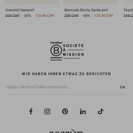
Overshirt
Newport
Bermuda-Shorts
Santa port
Tasch
209 CHF
-40%
125.40 CHF
209 CHF
-40%
125.40 CHF
349 
WIR HABEN IHNEN ETWAS ZU BERICHTEN
OK