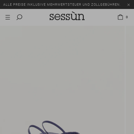
ALLE PREISE INKLUSIVE MEHRWERTSTEUER UND ZOLLGEBÜHREN.
SALE: BIS ZU -50% AUF EINE AUSWAHL AN ARTIKELN.
0
ALLE PREISE INKLUSIVE MEHRWERTSTEUER UND ZOLLGEBÜHREN.