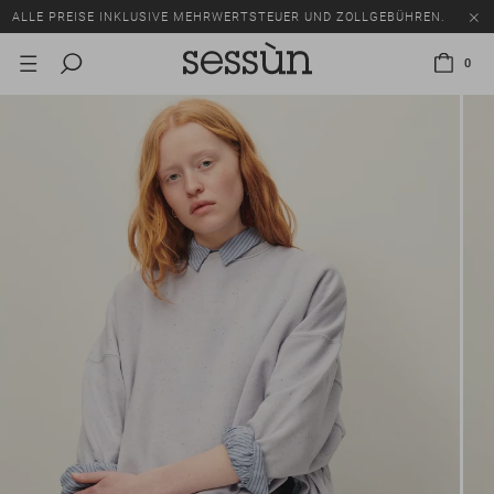
ALLE PREISE INKLUSIVE MEHRWERTSTEUER UND ZOLLGEBÜHREN.
SALE: BIS ZU -50% AUF EINE AUSWAHL AN ARTIKELN.
0
ALLE PREISE INKLUSIVE MEHRWERTSTEUER UND ZOLLGEBÜHREN.