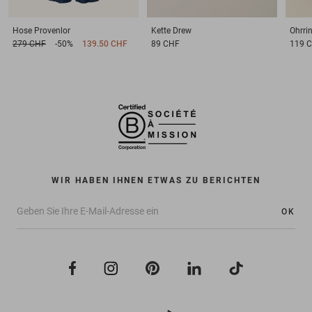
Hose
Provenlor
Kette
Drew
Ohrri
279 CHF
-50%
139.50 CHF
89 CHF
119 
WIR HABEN IHNEN ETWAS ZU BERICHTEN
OK