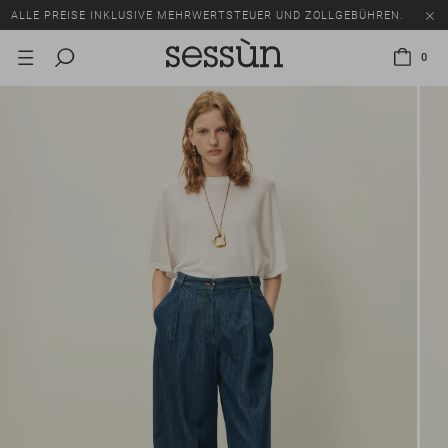
ALLE PREISE INKLUSIVE MEHRWERTSTEUER UND ZOLLGEBÜHREN.
SALE: BIS ZU -50% AUF EINE AUSWAHL AN ARTIKELN.
0
ALLE PREISE INKLUSIVE MEHRWERTSTEUER UND ZOLLGEBÜHREN.