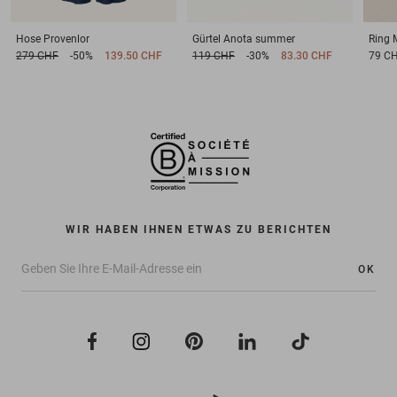
Hose
Provenlor
Gürtel
Anota summer
Ring
279 CHF
-50%
139.50 CHF
119 CHF
-30%
83.30 CHF
79 C
WIR HABEN IHNEN ETWAS ZU BERICHTEN
OK