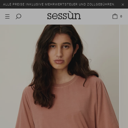
ALLE PREISE INKLUSIVE MEHRWERTSTEUER UND ZOLLGEBÜHREN.
SALE: BIS ZU -50% AUF EINE AUSWAHL AN ARTIKELN.
0
ALLE PREISE INKLUSIVE MEHRWERTSTEUER UND ZOLLGEBÜHREN.