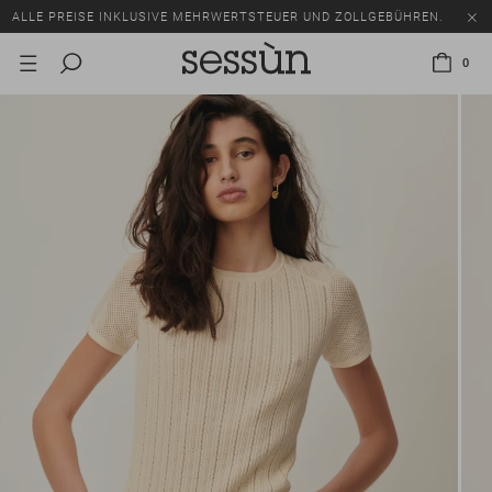
ALLE PREISE INKLUSIVE MEHRWERTSTEUER UND ZOLLGEBÜHREN.
SALE: BIS ZU -50% AUF EINE AUSWAHL AN ARTIKELN.
0
ALLE PREISE INKLUSIVE MEHRWERTSTEUER UND ZOLLGEBÜHREN.