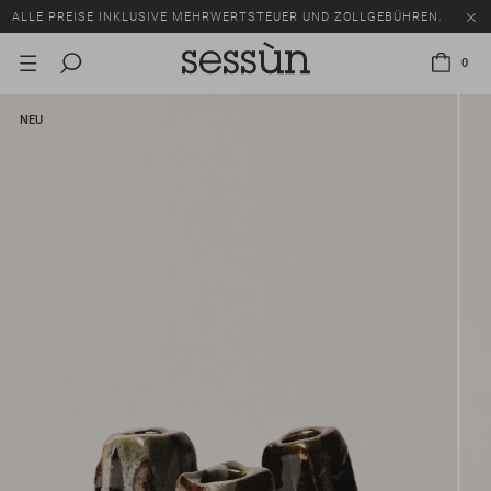
ALLE PREISE INKLUSIVE MEHRWERTSTEUER UND ZOLLGEBÜHREN.
SALE: BIS ZU -50% AUF EINE AUSWAHL AN ARTIKELN.
0
ALLE PREISE INKLUSIVE MEHRWERTSTEUER UND ZOLLGEBÜHREN.
NEU