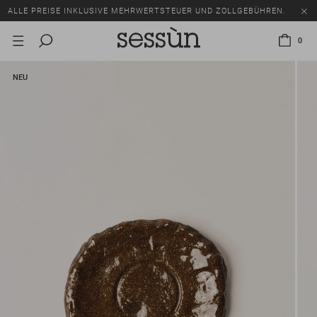
ALLE PREISE INKLUSIVE MEHRWERTSTEUER UND ZOLLGEBÜHREN.
SALE: BIS ZU -50% AUF EINE AUSWAHL AN ARTIKELN.
0
ALLE PREISE INKLUSIVE MEHRWERTSTEUER UND ZOLLGEBÜHREN.
NEU