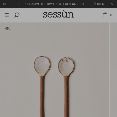
ALLE PREISE INKLUSIVE MEHRWERTSTEUER UND ZOLLGEBÜHREN.
SALE: BIS ZU -50% AUF EINE AUSWAHL AN ARTIKELN.
0
ALLE PREISE INKLUSIVE MEHRWERTSTEUER UND ZOLLGEBÜHREN.
NEU