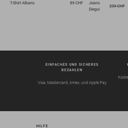
T-Shirt
Albano
89 CHF
Jeans
239 CHF
Diegui
EINFACHES UND SICHERES
BEZAHLEN
Koste
Visa, Mastercard, Amex, und Apple Pay
HILFE