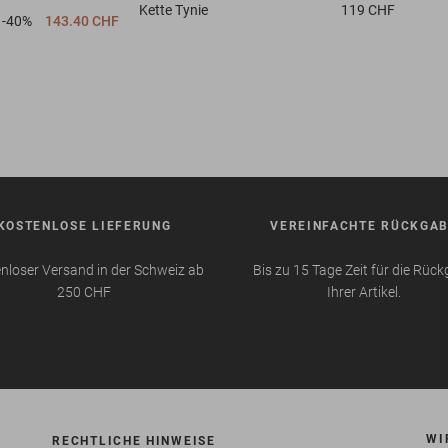
Kette
Tynie
119 CHF
-40%
143.40 CHF
KOSTENLOSE LIEFERUNG
VEREINFACHTE RÜCKGA
nloser Versand in der Schweiz ab
Bis zu 15 Tage Zeit für die Rüc
250 CHF
Ihrer Artikel.
WI
RECHTLICHE HINWEISE